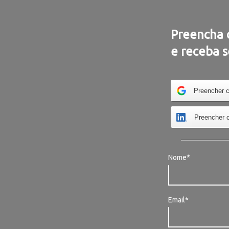
Preencha 
e receba 
Preencher 
Preencher 
Nome*
Email*