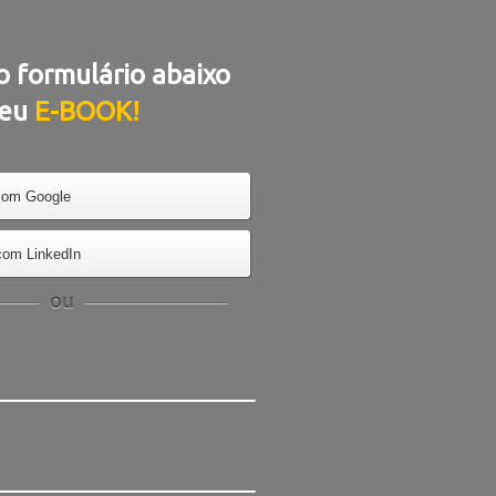
o formulário abaixo
seu
E-BOOK!
com Google
com LinkedIn
ou